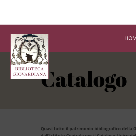
HOM
Catalogo
Quasi tutto il patrimonio bibliografico della G
dall’Istituto Centrale per il Catalogo Unico del