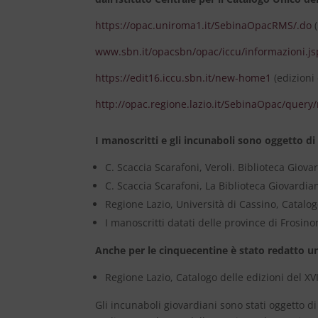
https://opac.uniroma1.it/SebinaOpacRMS/.do
(
www.sbn.it/opacsbn/opac/iccu/informazioni.js
https://edit16.iccu.sbn.it/new-home1
(edizioni 
http://opac.regione.lazio.it/SebinaOpac/quer
I manoscritti e gli incunaboli sono oggetto di
C. Scaccia Scarafoni, Veroli. Biblioteca Giovar
C. Scaccia Scarafoni, La Biblioteca Giovardian
Regione Lazio, Università di Cassino, Catalogo
I manoscritti datati delle province di Frosinon
Anche per le cinquecentine è stato redatto u
Regione Lazio, Catalogo delle edizioni del XVI
Gli incunaboli giovardiani sono stati oggetto d