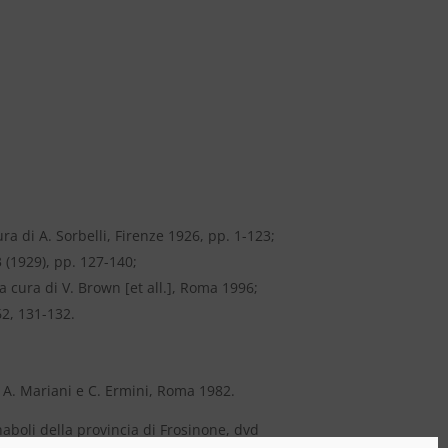
ura di A. Sorbelli, Firenze 1926, pp. 1-123;
3 (1929), pp. 127-140;
a cura di V. Brown [et all.], Roma 1996;
62, 131-132.
a, A. Mariani e C. Ermini, Roma 1982.
naboli della provincia di Frosinone, dvd