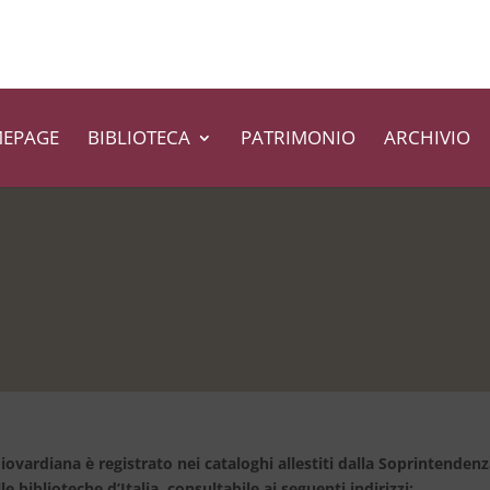
EPAGE
BIBLIOTECA
PATRIMONIO
ARCHIVIO
iovardiana è registrato nei cataloghi allestiti dalla Soprintendenz
le biblioteche d’Italia, consultabile ai seguenti indirizzi: